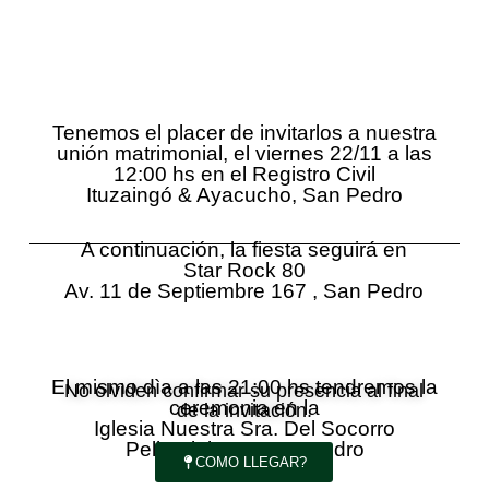
Tenemos el placer de invitarlos a nuestra
unión matrimonial, el viernes 22/11 a las
12:00 hs en el Registro Civil
Ituzaingó & Ayacucho, San Pedro
A continuación, la fiesta seguirá en
Star Rock 80
Av. 11 de Septiembre 167 , San Pedro
El mismo dìa a las 21:00 hs tendremos la
No olviden confirmar su presencia al final
ceremonia en la
de la invitación.
Iglesia Nuestra Sra. Del Socorro
Pellegrini 310, San Pedro
COMO LLEGAR?